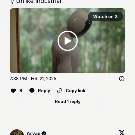
1/ Unlike industrial 
Watch on X
7:38 PM · Feb 21, 2025
8
Reply
Copy link
Read 1 reply
Aryan