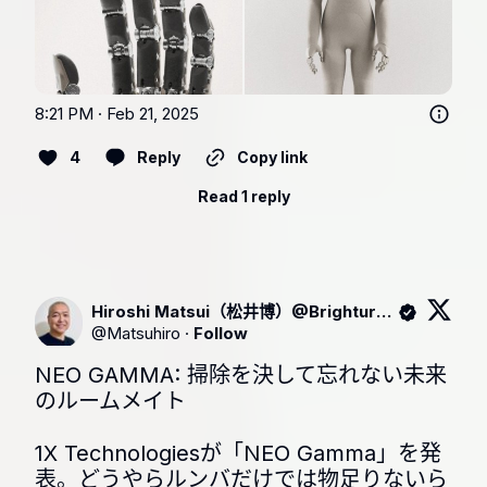
8:21 PM · Feb 21, 2025
4
Reply
Copy link
Read 1 reply
Hiroshi Matsui（松井博）@Brighture CEO
@
Matsuhiro
·
Follow
NEO GAMMA: 掃除を決して忘れない未来
のルームメイト

1X Technologiesが「NEO Gamma」を発
表。どうやらルンバだけでは物足りないら