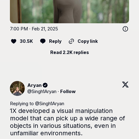
7:00 PM · Feb 21, 2025
30.5K
Reply
Copy link
Read 2.2K replies
Aryan
@
Singh1Aryan
·
Follow
Replying to @
Singh1Aryan
1X developed a visual manipulation 
model that can pick up a wide range of 
objects in various situations, even in 
unfamiliar environments.
