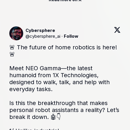
Cybersphere
@
cybersphere_ai
·
Follow
🚨 The future of home robotics is here! 
🚨

Meet NEO Gamma—the latest 
humanoid from 1X Technologies, 
designed to walk, talk, and help with 
everyday tasks.

Is this the breakthrough that makes 
personal robot assistants a reality? Let’s 
break it down. 🤖👇
