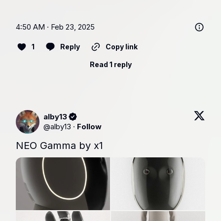
4:50 AM · Feb 23, 2025
1
Reply
Copy link
Read 1 reply
alby13
@
alby13
·
Follow
NEO Gamma by x1