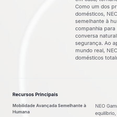
Como um dos pri
domésticos, NEO
semelhante à hum
companhia para i
conversa natural
segurança. Ao ap
mundo real, NEO
domésticos tota
Recursos Principais
Mobilidade Avançada Semelhante à
NEO Gamma
Humana
equilíbri