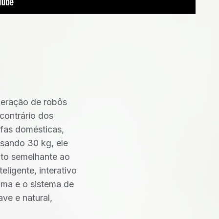
geração de robôs
contrário dos
efas domésticas,
esando 30 kg, ele
nto semelhante ao
ligente, interativo
mma e o sistema de
ve e natural,