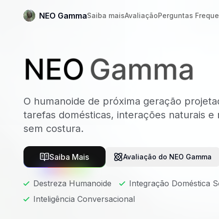
NEO Gamma
Saiba mais
Avaliação
Perguntas Freque
NEO Gamma
O humanoide de próxima geração projeta
tarefas domésticas, interações naturais e
sem costura.
Saiba Mais
Avaliação do NEO Gamma
Destreza Humanoide
Integração Doméstica 
Inteligência Conversacional