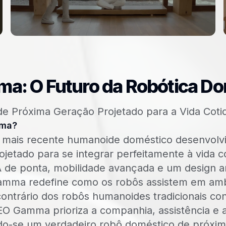
a: O Futuro da Robótica Do
 Próxima Geração Projetado para a Vida Coti
mma?
ais recente humanoide doméstico desenvolvi
ojetado para se integrar perfeitamente à vida co
A de ponta, mobilidade avançada e um design a
mma redefine como os robôs assistem em amb
ontrário dos robôs humanoides tradicionais co
NEO Gamma prioriza a companhia, assistência e 
do-se um verdadeiro robô doméstico de próxim