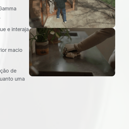
O Gamma
.
e e interaja
ior macio
ução de
quanto uma