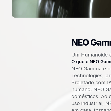
NEO Gamm
Um Humanoide de
O que é NEO Ga
NEO Gamma é o m
Technologies, pr
Projetado com I
humano, NEO Ga
domésticos. Ao c
uso industrial, 
em casa, tornan