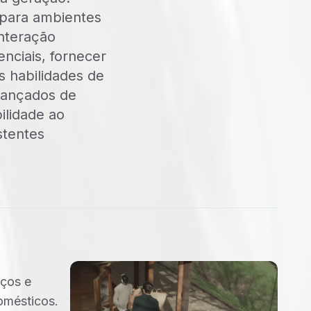
 para ambientes
nteração
nciais, fornecer
s habilidades de
avançados de
ilidade ao
stentes
ços e
omésticos.