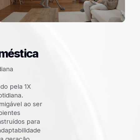
méstica
diana
do pela 1X
tidiana.
migável ao ser
ientes
nstruídos para
adaptabilidade
a geração.