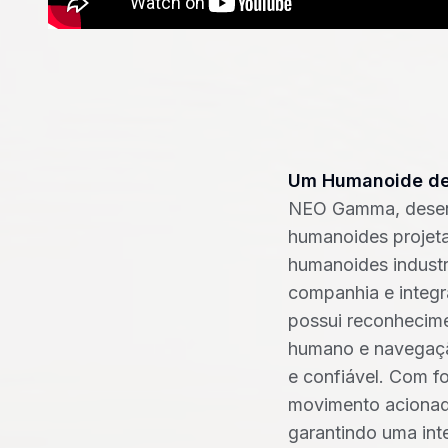
Um Humanoide de 
NEO Gamma, desenv
humanoides projeta
humanoides industr
companhia e integra
possui reconhecime
humano e navegação
e confiável. Com f
movimento acionado
garantindo uma int