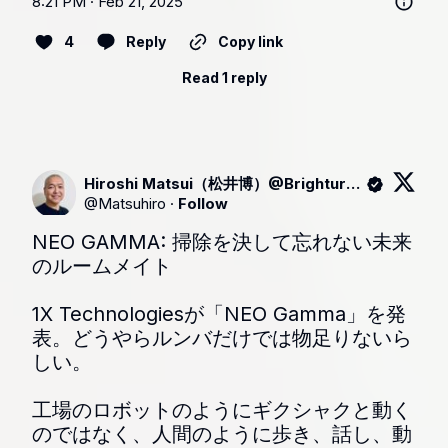
8:21 PM · Feb 21, 2025
4
Reply
Copy link
Read 1 reply
Hiroshi Matsui（松井博）@Brighture CEO
@
Matsuhiro
·
Follow
NEO GAMMA: 掃除を決して忘れない未来
のルームメイト

1X Technologiesが「NEO Gamma」を発
表。どうやらルンバだけでは物足りないら
しい。

工場のロボットのようにギクシャクと動く
のではなく、人間のように歩き、話し、動