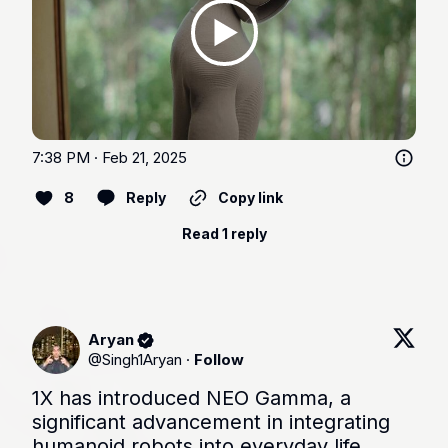
7:38 PM · Feb 21, 2025
8
Reply
Copy link
Read 1 reply
Aryan
@
Singh1Aryan
·
Follow
1X has introduced NEO Gamma, a 
significant advancement in integrating 
humanoid robots into everyday life.
