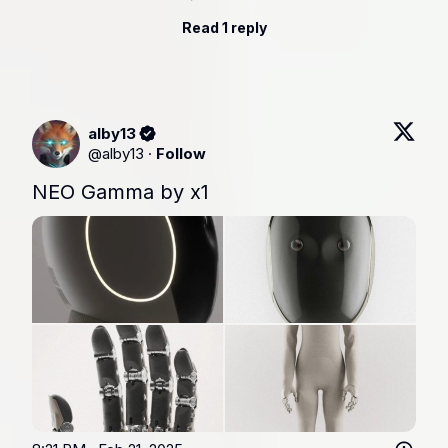
Read 1 reply
alby13
@
alby13
·
Follow
NEO Gamma by x1